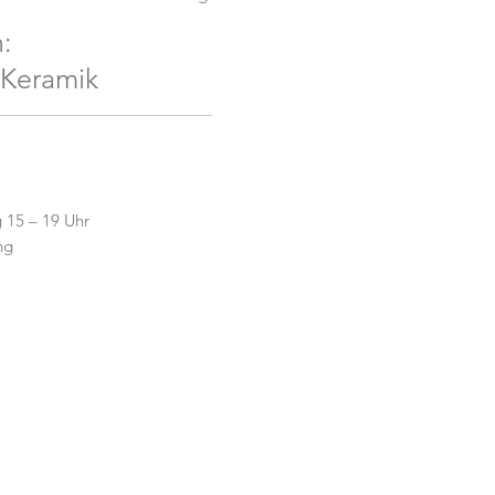
:
mik
 15 – 19 Uhr
ng